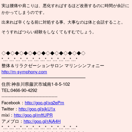
実は腰痛や肩こりは、悪化すればするほど改善するのに時間が余計に
かかってしまうのです。
出来れば辛くなる前に対処する事。大事なのは体と会話すること。
そうすればつらい経験をしなくてもすむでしょう。
◇◆◇◆◇◆◇◆◇◆◇◆◇◆◇◆◇◆◇
*…*…*…*…*…*…*…*…*…*…*…*…*
整体＆リラクゼーションサロン マリンシンフォニー
http://m-symphony.com
━━━━━━━━━━━━━━━━━━━
住所:神奈川県藤沢市城南1-8-5-102
TEL:0466-90-4292
--------------------------------------
Facebook：
http://goo.gl/xq2ePm
Twitter：
http://goo.gl/sjkU1x
mixi：
http://goo.gl/mftUPR
アメブロ：
http://goo.gl/rAjA4H
*…*…*…*…*…*…*…*…*…*…*…*…*