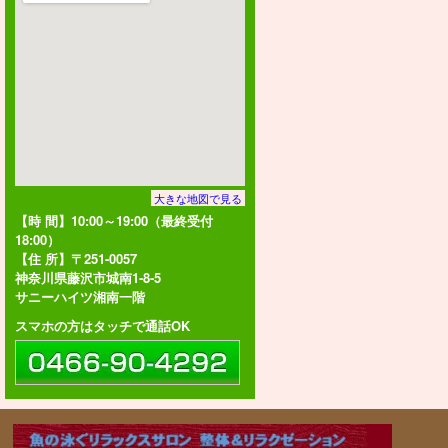
大きな地図で見る
【時 間】10:00～19:00（最終受付
18:00）
【住 所】〒251-0057
神奈川県藤沢市城南1-8-5
サニーハイツ湘南一階
スマホの方はタッチで通話OK