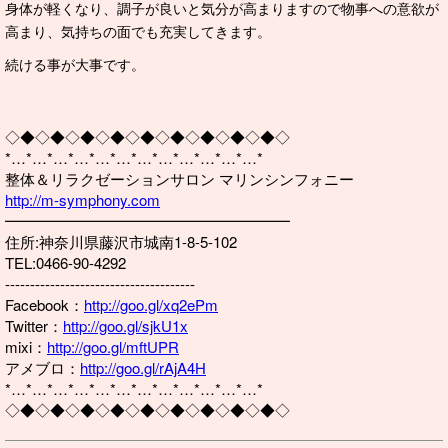
身体が軽くなり、調子が良いと気分が高まりますので物事への意欲が
高まり、気持ちの面でも充実してきます。
続ける事が大事です。
◇◆◇◆◇◆◇◆◇◆◇◆◇◆◇◆◇◆◇
*…*…*…*…*…*…*…*…*…*…*…*…*
整体＆リラクゼーションサロン マリンシンフォニー
http://m-symphony.com
━━━━━━━━━━━━━━━━━━━
住所:神奈川県藤沢市城南1-8-5-102
TEL:0466-90-4292
--------------------------------------
Facebook：
http://goo.gl/xq2ePm
Twitter：
http://goo.gl/sjkU1x
mixi：
http://goo.gl/mftUPR
アメブロ：
http://goo.gl/rAjA4H
*…*…*…*…*…*…*…*…*…*…*…*…*
◇◆◇◆◇◆◇◆◇◆◇◆◇◆◇◆◇◆◇