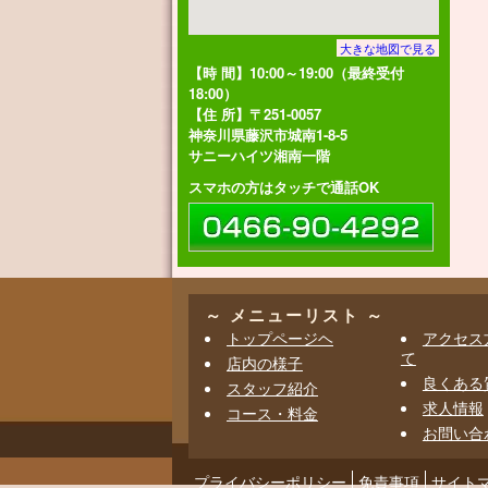
大きな地図で見る
【時 間】10:00～19:00（最終受付
18:00）
【住 所】〒251-0057
神奈川県藤沢市城南1-8-5
サニーハイツ湘南一階
スマホの方はタッチで通話OK
～ メニューリスト ～
トップページヘ
アクセス
て
店内の様子
良くある
スタッフ紹介
求人情報
コース・料金
お問い合
プライバシーポリシー
免責事項
サイト