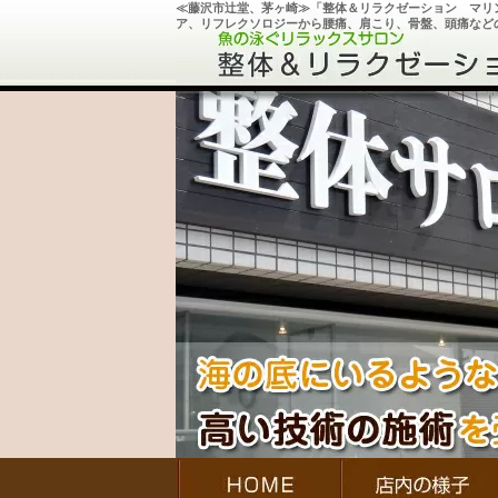
≪藤沢市辻堂、茅ヶ崎≫「整体＆リラクゼーション マリ
ア、リフレクソロジーから腰痛、肩こり、骨盤、頭痛など