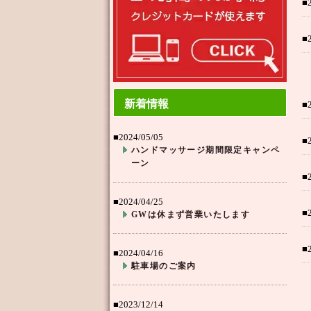
■
■
新着情報
■
■2024/05/05
■
ハンドマッサージ期間限定キャンペ
ーン
■
■2024/04/25
■
GWは休まず営業いたします
■
■2024/04/16
駐車場のご案内
■2023/12/14