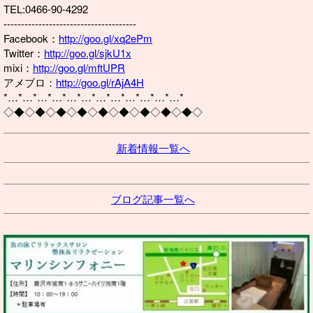
TEL:0466-90-4292
--------------------------------------
Facebook：
http://goo.gl/xq2ePm
Twitter：
http://goo.gl/sjkU1x
mixi：
http://goo.gl/mftUPR
アメブロ：
http://goo.gl/rAjA4H
*…*…*…*…*…*…*…*…*…*…*…*…*
◇◆◇◆◇◆◇◆◇◆◇◆◇◆◇◆◇◆◇
新着情報一覧へ
ブログ記事一覧へ